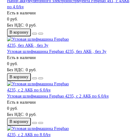
Набор аккумуляторного электроинстрмуента Fengbao 4x1, c 4АКБ
по 4.0Ач
Есть в наличии
0 руб.
Без НДС: 0 руб.
В корзину
Угловая шлифмашина Fengbao 4235, без АКБ , без Зу
Есть в наличии
0 руб.
Без НДС: 0 руб.
В корзину
Угловая шлифмашина Fengbao 4235, с 2 АКБ по 6.0Ач
Есть в наличии
0 руб.
Без НДС: 0 руб.
В корзину