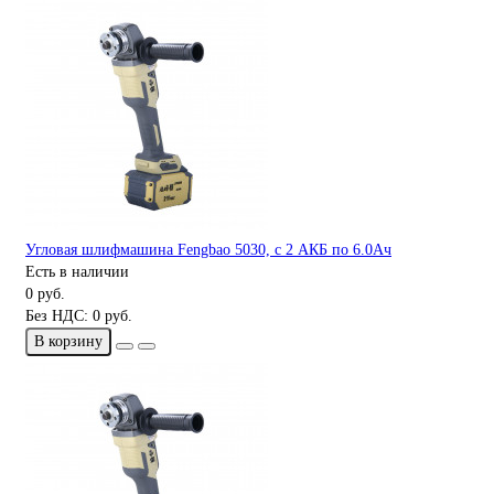
Угловая шлифмашина Fengbao 5030, с 2 АКБ по 6.0Ач
Есть в наличии
0 руб.
Без НДС: 0 руб.
В корзину