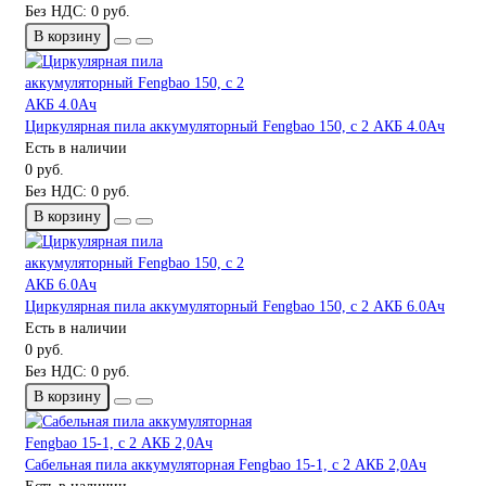
Без НДС: 0 руб.
В корзину
Циркулярная пила аккумуляторный Fengbao 150, с 2 АКБ 4.0Ач
Есть в наличии
0 руб.
Без НДС: 0 руб.
В корзину
Циркулярная пила аккумуляторный Fengbao 150, с 2 АКБ 6.0Ач
Есть в наличии
0 руб.
Без НДС: 0 руб.
В корзину
Сабельная пила аккумуляторная Fengbao 15-1, c 2 АКБ 2,0Ач