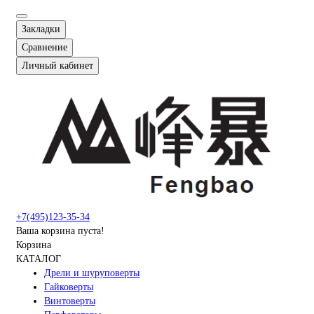
Закладки
Сравнение
Личный кабинет
+7(495)123-35-34
Ваша корзина пуста!
Корзина
КАТАЛОГ
Дрели и шуруповерты
Гайковерты
Винтоверты