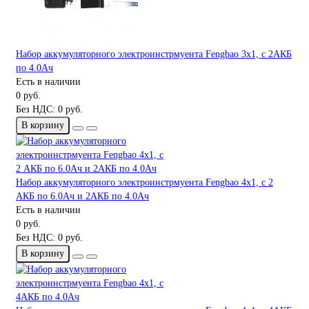
Набор аккумуляторного электроинстрмуента Fengbao 3x1, c 2АКБ
по 4.0Ач
Есть в наличии
0 руб.
Без НДС: 0 руб.
В корзину
Набор аккумуляторного электроинстрмуента Fengbao 4x1, c 2
АКБ по 6.0Ач и 2АКБ по 4.0Ач
Есть в наличии
0 руб.
Без НДС: 0 руб.
В корзину