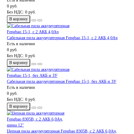
Есть в наличии
0 руб.
Без НДС: 0 руб.
В корзину
Сабельная пила аккумуляторная Fengbao 15-1, c 2 АКБ 4,0Ач
Есть в наличии
0 руб.
Без НДС: 0 руб.
В корзину
Сабельная пила аккумуляторная Fengbao 15-1, без АКБ и ЗУ
Есть в наличии
0 руб.
Без НДС: 0 руб.
В корзину
Цепная пила аккумуляторная Fengbao 8305В, c 2 АКБ 6,0Ач,